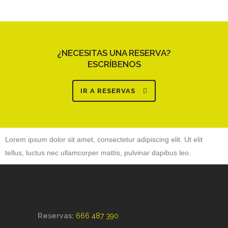
¿NECESITAS UNA RESERVA?
ESCRÍBENOS
IR A RESERVAS
Lorem ipsum dolor sit amet, consectetur adipiscing elit. Ut elit
tellus, luctus nec ullamcorper mattis, pulvinar dapibus leo.
Reservas:
666 487 390